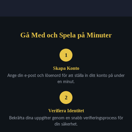
Gå Med och Spela på Minuter
1
Skapa Konto
Ange din e-post och lösenord för att ställa in ditt konto på under
en minut.
2
Verifiera Identitet
Bekräfta dina uppgifter genom en snabb verifieringsprocess för
din säkerhet.