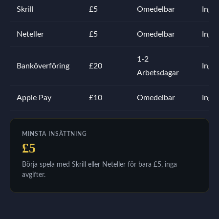
Skrill
£5
Omedelbar
Inge
Neteller
£5
Omedelbar
Inge
1-2
Banköverföring
£20
Inge
Arbetsdagar
Apple Pay
£10
Omedelbar
Inge
MINSTA INSÄTTNING
£5
Börja spela med Skrill eller Neteller för bara £5, inga
avgifter.