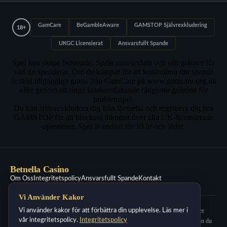
GamCare
BeGambleAware
GAMSTOP Självrexkludering
18+
UKGC Licensierat
Ansvarsfullt Spande
Spel kan skapa beroende. Spela ansvarsfullt och sätt gränser för
vad du spenderar. Om du kämpar för att kontrollera ditt spande
är stöd tillgängligt gratis från GamCare på www.gamcare.org.uk
eller genom att ringa landsomfattande rådgivningslinjen för
problemspel.
Du kan självrexkludera dig från Betnella och registrera dig hos
GAMSTOP för att blockera åtkomst över alla UK-licensierade
operatörer. Spel är endast för 18 år och äldre.
Betnella Casino
Om Oss
Integritetspolicy
Ansvarsfullt Spande
Kontakt
Vi Använder Kakor
Betnella Casino drivs av Betnella Ltd under Maltas spelkyndighets licensnummer
Vi använder kakor för att förbättra din upplevelse. Läs mer i
vår integritetspolicy.
Integritetspolicy
MGA/CL1/1521/2019. Vi är engagerade i ansvarsfullt spande; om du eller någon du