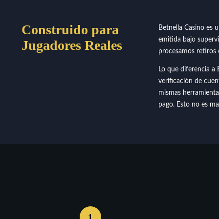
Construido para
Betnella Casino es u
emitida bajo superv
Jugadores Reales
procesamos retiros e
Lo que diferencia a 
verificación de cuen
mismas herramientas
pago. Esto no es ma
1