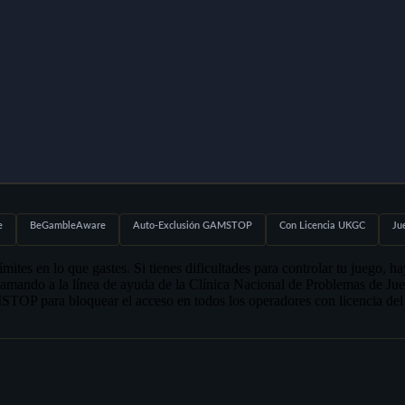
e
BeGambleAware
Auto-Exclusión GAMSTOP
Con Licencia UKGC
Ju
límites en lo que gastes. Si tienes dificultades para controlar tu jueg
lamando a la línea de ayuda de la Clínica Nacional de Problemas de Ju
MSTOP para bloquear el acceso en todos los operadores con licencia del