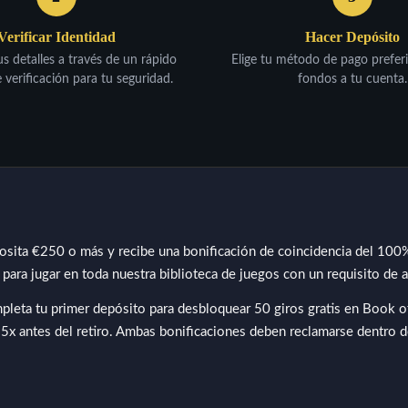
Verificar Identidad
Hacer Depósito
s detalles a través de un rápido
Elige tu método de pago prefer
 verificación para tu seguridad.
fondos a tu cuenta.
sita €250 o más y recibe una bonificación de coincidencia del 100% 
a para jugar en toda nuestra biblioteca de juegos con un requisito de 
leta tu primer depósito para desbloquear 50 giros gratis en Book of 
5x antes del retiro. Ambas bonificaciones deben reclamarse dentro de