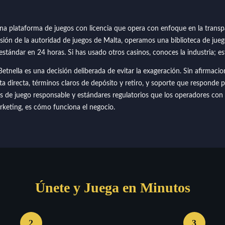
na plataforma de juegos con licencia que opera con enfoque en la transpa
isión de la autoridad de juegos de Malta, operamos una biblioteca de jue
stándar en 24 horas. Si has usado otros casinos, conoces la industria; e
Betnella es una decisión deliberada de evitar la exageración. Sin afirmac
ta directa, términos claros de depósito y retiro, y soporte que responde
 de juego responsable y estándares regulatorios que los operadores con 
rketing, es cómo funciona el negocio.
Únete y Juega en Minutos
2
3